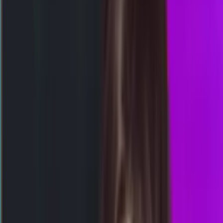
singapore
Minggu, 09 Agu
Buka
17.45
17.30
7
1
3
7
HK
2321
hongkongpools