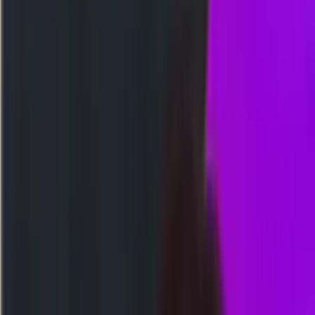
Togel
Slot
Kasino
Olahraga
Arcade
Poker
Tembak Ikan