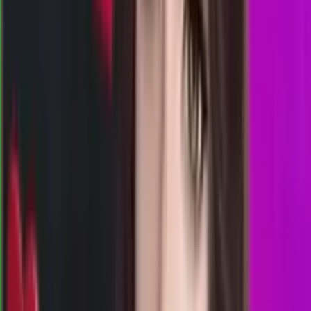
2322
pattaya lottery
Minggu, 09 Agu
Buka
19.00
18.50
3
9
2
4
DM
910
damacai
Minggu, 09 Agu