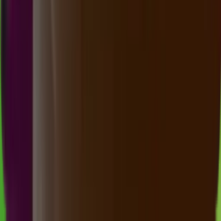
Minggu, 09 Agu
Buka
10.15
09.55
9
8
5
0
KC
2322
kentucky evening
Minggu, 09 Agu
Buka