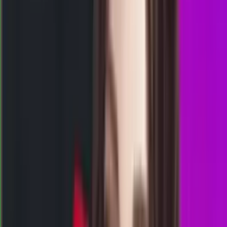
1
0
4
6
VC
2322
venice lottery
Minggu, 09 Agu
Buka
20.00
19.50
1
2
3