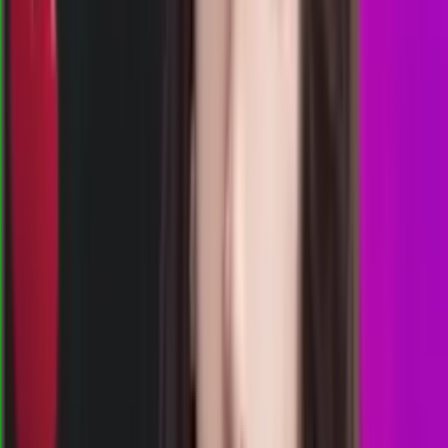
Buka
18.45
17.55
6
1
0
1
MG
920
magnum4d
Minggu, 09 Agu
Buka
18.45