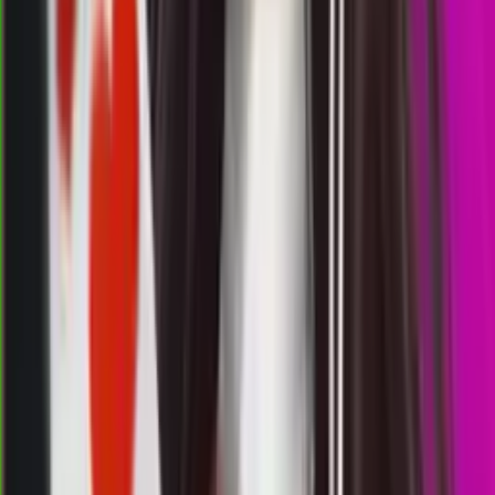
15.50
6
5
1
1
SS
1070
shanghai pools sore
Minggu, 09 Agu
Buka
15.15
15.00
8
9