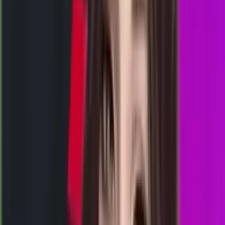
3
TS
1827
totomacau 19:00 wib
Minggu, 09 Agu
Buka
19.15
19.00
9
6
5
8
PY