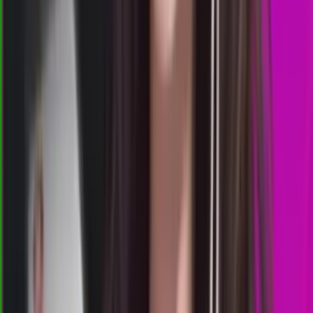
paris lottery
Minggu, 09 Agu
Buka
17.00
16.50
5
9
8
0
TP
1827
totomacau 16:00 wib
Minggu, 09 Agu
Buka