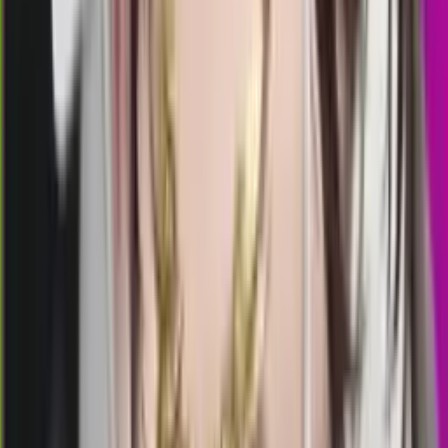
Minggu, 09 Agu
Buka
14.00
13.30
3
7
6
4
SD
2322
sydneypools
Minggu, 09 Agu
Buka
14.00