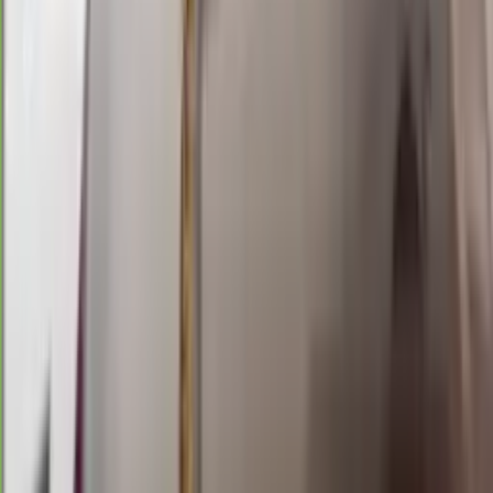
oregon 12.00 wib
Minggu, 09 Agu
Buka
12.00
11.45
3
6
1
7
RM
2322
rome lottery
Minggu, 09 Agu
Buka