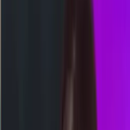
Sabung Ayam
Togel
Lainnya
Lihat ColokNet
Event Lomba
Akses WAP
SG
1603