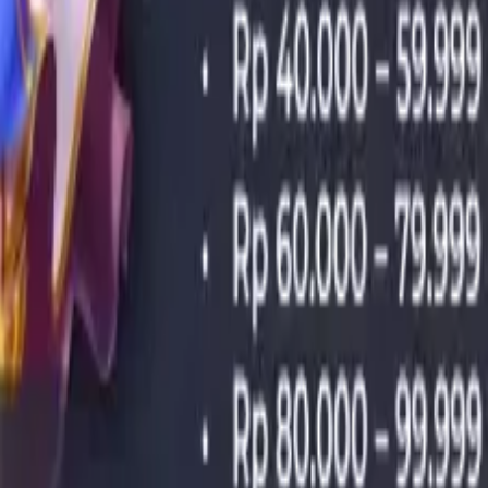
abung bersama ribuan member aktif lainnya yang telah mem
acor Malam Ini Bebas Blokir
lternatif ISITOTO
terbaru untuk menghindari pemblokiran na
erhubung dengan permainan favorit di Slot88 Resmi. Nikmat
i & Link Slot Gacor Terupdate