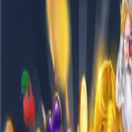
Nominal Deposit & Nilai Putaran:
💰 Rp 40.000 – 59.999 ➜ 17✘ Spin x 400
💰 Rp 60.000 – 79.999 ➜ 17✘ Spin x 600
💰 Rp 80.000 – 99.999 ➜ 17✘ Spin x 800
💰 Rp 100.000 – 199.999 ➜ 17✘ Spin x 1.000
💰 Rp 200.000 ke atas ➜ 17✘ Spin x 2.000