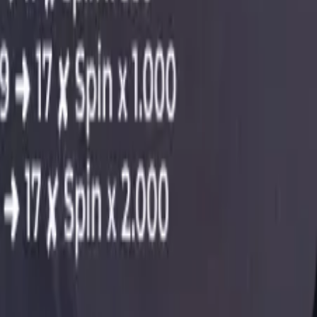
 akun VIP. Sebagai situs Slot88 resmi terpercaya, kami
il posisi Anda dan rasakan sensasi bermain di server
nk slot gacor malam ini, kami membantu para pemain
 memastikan setiap kemenangan Anda diproses dengan