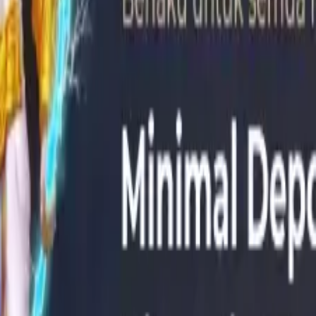
:
pai 200.000
an dalam waktu 1x24 jam
un