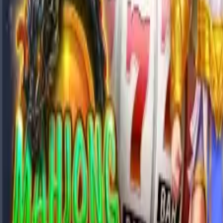
➡️ Syarat Withdraw: TURNOVER 5X dari jumlah deposit 
✅ Contoh: Deposit Rp40.000 x 5 = TO yang harus dica
➡️ Spin gratis akan hangus otomatis jika tidak dimaink
➡️ Tidak akan mendapatkan bonus Cashback
➡️ Dilarang melakukan kecurangan dalam bentuk apa p