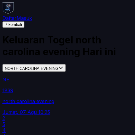
Daftar
Masuk
kembali
Keluaran Togel
north
carolina evening
Hari ini
NORTH CAROLINA EVENING
NE
1839
north carolina evening
Jumat, 07 Agu
10.25
2
5
4