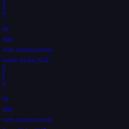
4
6
6
NE
1836
north carolina evening
Selasa, 04 Agu
10.29
0
5
5
4
NE
1835
north carolina evening