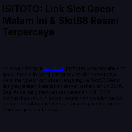
ISITOTO: Link Slot Gacor
Malam Ini & Slot88 Resmi
Terpercaya
Selamat datang di
ISITOTO
, platform penyedia link slot
gacor malam ini yang paling akurat dan terpercaya.
Kami menghadirkan akses langsung ke Slot88 Resmi
dengan jaminan keamanan server terbaik tahun 2026.
Bagi Anda yang mencari kenyamanan, ISITOTO
memastikan seluruh sistem permainan berjalan lancar
tanpa hambatan, memberikan peluang kemenangan
lebih tinggi setiap harinya.