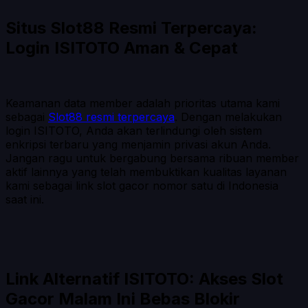
Situs Slot88 Resmi Terpercaya:
Login ISITOTO Aman & Cepat
Keamanan data member adalah prioritas utama kami
sebagai
Slot88 resmi terpercaya
. Dengan melakukan
login ISITOTO, Anda akan terlindungi oleh sistem
enkripsi terbaru yang menjamin privasi akun Anda.
Jangan ragu untuk bergabung bersama ribuan member
aktif lainnya yang telah membuktikan kualitas layanan
kami sebagai link slot gacor nomor satu di Indonesia
saat ini.
Link Alternatif ISITOTO: Akses Slot
Gacor Malam Ini Bebas Blokir