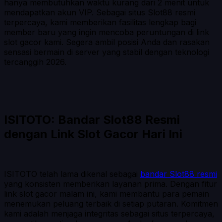
hanya membutuhkan waktu kurang dari 2 menit untuk
mendapatkan akun VIP. Sebagai situs Slot88 resmi
terpercaya, kami memberikan fasilitas lengkap bagi
member baru yang ingin mencoba peruntungan di link
slot gacor kami. Segera ambil posisi Anda dan rasakan
sensasi bermain di server yang stabil dengan teknologi
tercanggih 2026.
ISITOTO: Bandar Slot88 Resmi
dengan Link Slot Gacor Hari Ini
ISITOTO telah lama dikenal sebagai
bandar Slot88 resmi
yang konsisten memberikan layanan prima. Dengan fitur
link slot gacor malam ini, kami membantu para pemain
menemukan peluang terbaik di setiap putaran. Komitmen
kami adalah menjaga integritas sebagai situs terpercaya,