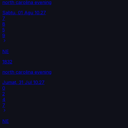
north carolina evening
Sabtu, 01 Agu
10.27
7
8
5
9
NE
1832
north carolina evening
Jumat, 31 Jul
10.27
0
2
4
7
NE