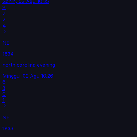
Senin, 03 Agu
10.25
8
7
7
4
NE
1834
north carolina evening
Minggu, 02 Agu
10.26
6
3
9
1
NE
1833