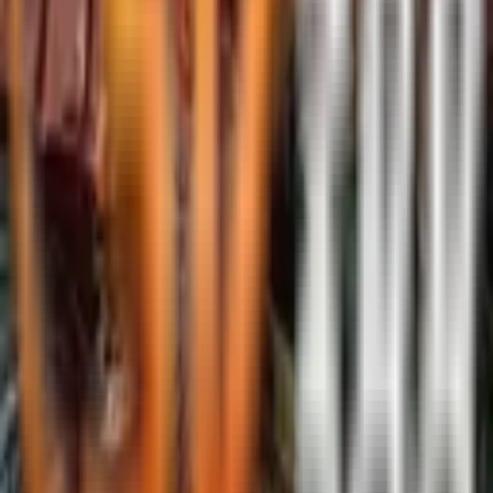
Jangan ragu untuk bergabung bersama ribuan member
aktif lainnya yang telah membuktikan kualitas layanan
kami sebagai link slot gacor nomor satu di Indonesia
saat ini.
Link Alternatif ISITOTO: Akses Slot
Gacor Malam Ini Bebas Blokir
Sering mengalami kendala akses? Gunakan segera
link
alternatif ISITOTO
terbaru untuk menghindari
pemblokiran nawala. Kami menyediakan link slot gacor
malam ini yang selalu diperbarui secara berkala agar
Anda tetap bisa terhubung dengan permainan favorit di
Slot88 Resmi. Nikmati kemudahan akses 24 jam nonstop
hanya melalui link resmi yang kami sediakan di halaman
ini.