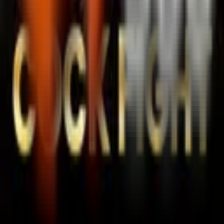
ISITOTO: Bandar Slot88 Resmi
dengan Link Slot Gacor Hari Ini
ISITOTO telah lama dikenal sebagai
bandar Slot88 resmi
yang konsisten memberikan layanan prima. Dengan fitur
link slot gacor malam ini, kami membantu para pemain
menemukan peluang terbaik di setiap putaran. Komitmen
kami adalah menjaga integritas sebagai situs terpercaya,
memastikan setiap kemenangan Anda diproses dengan
cepat dan transparan melalui sistem otomatis kami.
Lihat Semua
home
explore
promo