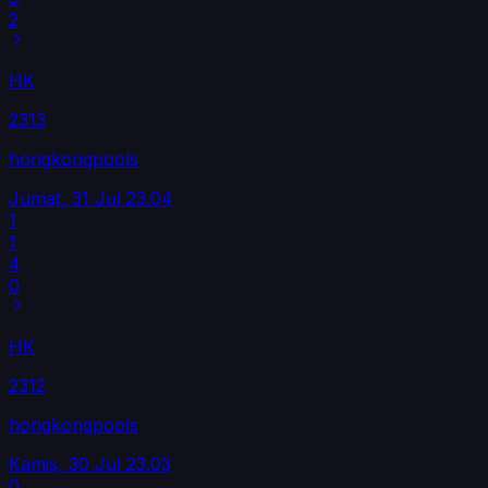
2
HK
2313
hongkongpools
Jumat, 31 Jul
23.04
1
1
4
0
HK
2312
hongkongpools
Kamis, 30 Jul
23.03
0