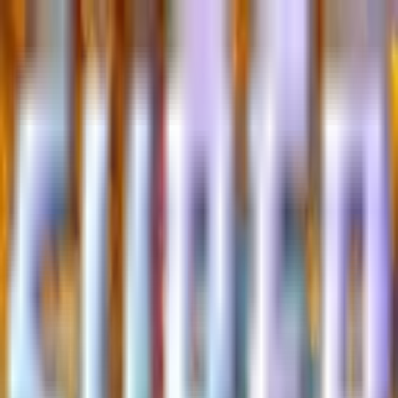
Daftar
Masuk
casino
Cari Permainan
lightning roulette
all stars - world cup 2026
super sic bo
clash of clans super scatter super rich
clash of clans super rich
crash game
for you
slot
live casino
4
arcade
fishing
2603
635
104
21
Provider :
SUPER RICH
Filter :
TERKENAL
Clash of Clans Super Scatter SUPER RICH
SUPER RICH