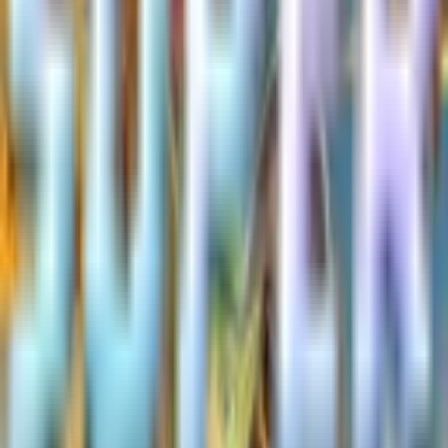
Clash of Clans SUPER RICH
SUPER RICH
2
/
2
Game
Page
1
of
1
ISITOTO: Link Slot Gacor
Malam Ini & Slot88 Resmi
Terpercaya
Selamat datang di
ISITOTO
, platform penyedia link slot
gacor malam ini yang paling akurat dan terpercaya.
Kami menghadirkan akses langsung ke Slot88 Resmi
dengan jaminan keamanan server terbaik tahun 2026.
Bagi Anda yang mencari kenyamanan, ISITOTO
memastikan seluruh sistem permainan berjalan lancar