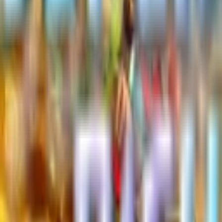
tanpa hambatan, memberikan peluang kemenangan
lebih tinggi setiap harinya.
Situs Slot88 Resmi Terpercaya:
Login ISITOTO Aman & Cepat
Keamanan data member adalah prioritas utama kami
sebagai
Slot88 resmi terpercaya
. Dengan melakukan
login ISITOTO, Anda akan terlindungi oleh sistem
enkripsi terbaru yang menjamin privasi akun Anda.
Jangan ragu untuk bergabung bersama ribuan member
aktif lainnya yang telah membuktikan kualitas layanan
kami sebagai link slot gacor nomor satu di Indonesia
saat ini.