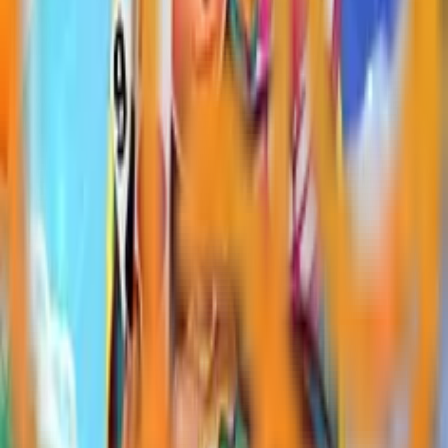
Situs Slot88 Resmi Terpercaya:
Login ISITOTO Aman & Cepat
Keamanan data member adalah prioritas utama kami
sebagai
Slot88 resmi terpercaya
. Dengan melakukan
login ISITOTO, Anda akan terlindungi oleh sistem
enkripsi terbaru yang menjamin privasi akun Anda.
Jangan ragu untuk bergabung bersama ribuan member
aktif lainnya yang telah membuktikan kualitas layanan
kami sebagai link slot gacor nomor satu di Indonesia
saat ini.
Link Alternatif ISITOTO: Akses Slot
Gacor Malam Ini Bebas Blokir