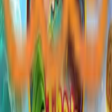
Sering mengalami kendala akses? Gunakan segera
link
alternatif ISITOTO
terbaru untuk menghindari
pemblokiran nawala. Kami menyediakan link slot gacor
malam ini yang selalu diperbarui secara berkala agar
Anda tetap bisa terhubung dengan permainan favorit di
Slot88 Resmi. Nikmati kemudahan akses 24 jam nonstop
hanya melalui link resmi yang kami sediakan di halaman
ini.
Daftar ISITOTO Sekarang: Slot88
Resmi & Link Slot Gacor Terupdate
Proses daftar ISITOTO sangat singkat dan mudah,