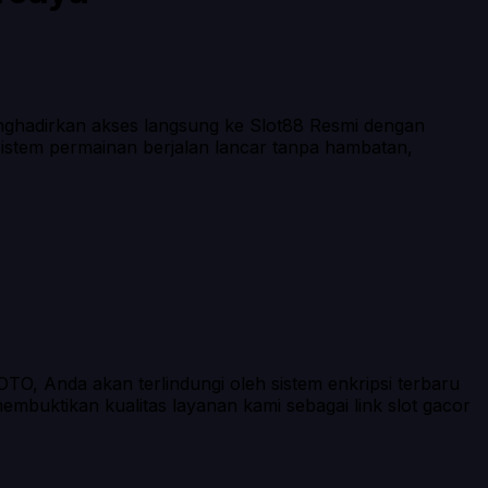
menghadirkan akses langsung ke Slot88 Resmi dengan
istem permainan berjalan lancar tanpa hambatan,
TO, Anda akan terlindungi oleh sistem enkripsi terbaru
buktikan kualitas layanan kami sebagai link slot gacor