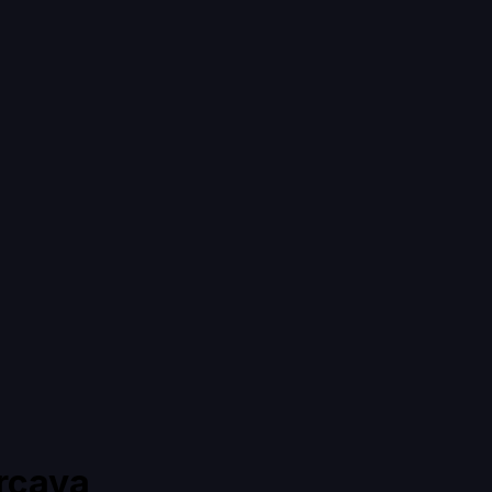
ercaya