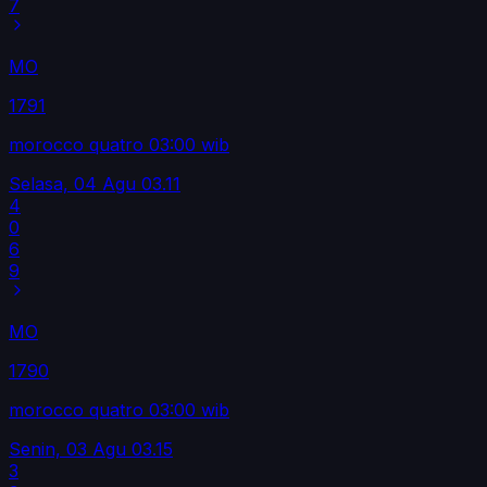
7
MO
1791
morocco quatro 03:00 wib
Selasa, 04 Agu
03.11
4
0
6
9
MO
1790
morocco quatro 03:00 wib
Senin, 03 Agu
03.15
3