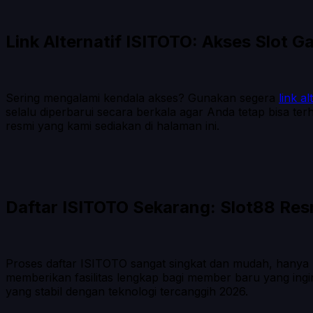
Link Alternatif ISITOTO: Akses Slot G
Sering mengalami kendala akses? Gunakan segera
link a
selalu diperbarui secara berkala agar Anda tetap bisa t
resmi yang kami sediakan di halaman ini.
Daftar ISITOTO Sekarang: Slot88 Resm
Proses daftar ISITOTO sangat singkat dan mudah, hanya 
memberikan fasilitas lengkap bagi member baru yang ingi
yang stabil dengan teknologi tercanggih 2026.