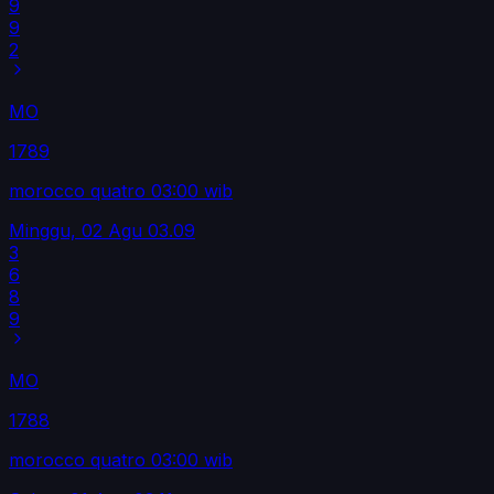
9
9
2
MO
1789
morocco quatro 03:00 wib
Minggu, 02 Agu
03.09
3
6
8
9
MO
1788
morocco quatro 03:00 wib