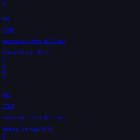
6
MS
1790
morocco quatro 18:00 wib
Rabu, 05 Agu
18.04
0
7
9
5
MS
1789
morocco quatro 18:00 wib
Selasa, 04 Agu
18.13
4