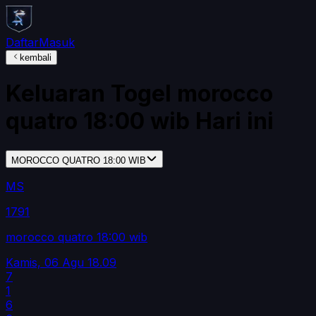
Daftar
Masuk
kembali
Keluaran Togel
morocco
quatro 18:00 wib
Hari ini
MOROCCO QUATRO 18:00 WIB
MS
1791
morocco quatro 18:00 wib
Kamis, 06 Agu
18.09
7
1
6