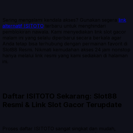
Sering mengalami kendala akses? Gunakan segera
link
alternatif ISITOTO
terbaru untuk menghindari
pemblokiran nawala. Kami menyediakan link slot gacor
malam ini yang selalu diperbarui secara berkala agar
Anda tetap bisa terhubung dengan permainan favorit di
Slot88 Resmi. Nikmati kemudahan akses 24 jam nonstop
hanya melalui link resmi yang kami sediakan di halaman
ini.
Daftar ISITOTO Sekarang: Slot88
Resmi & Link Slot Gacor Terupdate
Proses daftar ISITOTO sangat singkat dan mudah,