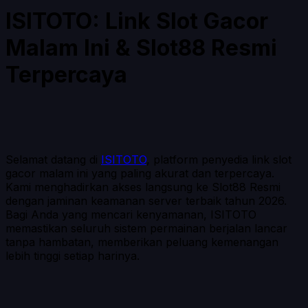
ISITOTO: Link Slot Gacor
Malam Ini & Slot88 Resmi
Terpercaya
Selamat datang di
ISITOTO
, platform penyedia link slot
gacor malam ini yang paling akurat dan terpercaya.
Kami menghadirkan akses langsung ke Slot88 Resmi
dengan jaminan keamanan server terbaik tahun 2026.
Bagi Anda yang mencari kenyamanan, ISITOTO
memastikan seluruh sistem permainan berjalan lancar
tanpa hambatan, memberikan peluang kemenangan
lebih tinggi setiap harinya.