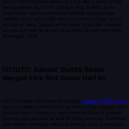
hanya membutuhkan waktu kurang dari 2 menit untuk
mendapatkan akun VIP. Sebagai situs Slot88 resmi
terpercaya, kami memberikan fasilitas lengkap bagi
member baru yang ingin mencoba peruntungan di link
slot gacor kami. Segera ambil posisi Anda dan rasakan
sensasi bermain di server yang stabil dengan teknologi
tercanggih 2026.
ISITOTO: Bandar Slot88 Resmi
dengan Link Slot Gacor Hari Ini
ISITOTO telah lama dikenal sebagai
bandar Slot88 resmi
yang konsisten memberikan layanan prima. Dengan fitur
link slot gacor malam ini, kami membantu para pemain
menemukan peluang terbaik di setiap putaran. Komitmen
kami adalah menjaga integritas sebagai situs terpercaya,