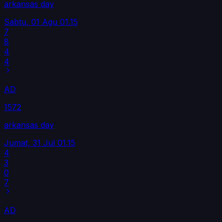
arkansas day
Sabtu, 01 Agu
01.15
7
8
4
4
AD
1572
arkansas day
Jumat, 31 Jul
01.15
4
3
0
7
AD