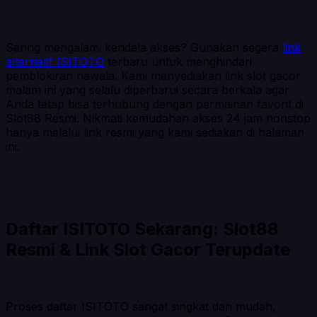
Sering mengalami kendala akses? Gunakan segera
link
alternatif ISITOTO
terbaru untuk menghindari
pemblokiran nawala. Kami menyediakan link slot gacor
malam ini yang selalu diperbarui secara berkala agar
Anda tetap bisa terhubung dengan permainan favorit di
Slot88 Resmi. Nikmati kemudahan akses 24 jam nonstop
hanya melalui link resmi yang kami sediakan di halaman
ini.
Daftar ISITOTO Sekarang: Slot88
Resmi & Link Slot Gacor Terupdate
Proses daftar ISITOTO sangat singkat dan mudah,