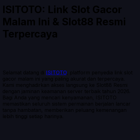
ISITOTO: Link Slot Gacor
Malam Ini & Slot88 Resmi
Terpercaya
Selamat datang di
ISITOTO
, platform penyedia link slot
gacor malam ini yang paling akurat dan terpercaya.
Kami menghadirkan akses langsung ke Slot88 Resmi
dengan jaminan keamanan server terbaik tahun 2026.
Bagi Anda yang mencari kenyamanan, ISITOTO
memastikan seluruh sistem permainan berjalan lancar
tanpa hambatan, memberikan peluang kemenangan
lebih tinggi setiap harinya.