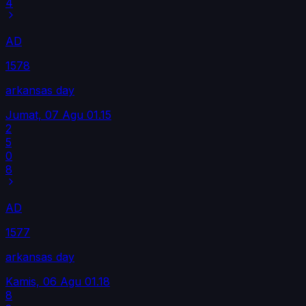
4
AD
1578
arkansas day
Jumat, 07 Agu
01.15
2
5
0
8
AD
1577
arkansas day
Kamis, 06 Agu
01.18
8