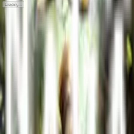
Loading...
24
/
45
Game
Page
1
of
2
ISITOTO: Link Slot Gacor
Malam Ini & Slot88 Resmi
Terpercaya
Selamat datang di
ISITOTO
, platform penyedia link slot
gacor malam ini yang paling akurat dan terpercaya.
Kami menghadirkan akses langsung ke Slot88 Resmi
dengan jaminan keamanan server terbaik tahun 2026.
Bagi Anda yang mencari kenyamanan, ISITOTO
memastikan seluruh sistem permainan berjalan lancar