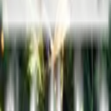
Resmi & Link Slot Gacor Terupdate
Proses daftar ISITOTO sangat singkat dan mudah,
hanya membutuhkan waktu kurang dari 2 menit untuk
mendapatkan akun VIP. Sebagai situs Slot88 resmi
terpercaya, kami memberikan fasilitas lengkap bagi
member baru yang ingin mencoba peruntungan di link
slot gacor kami. Segera ambil posisi Anda dan rasakan
sensasi bermain di server yang stabil dengan teknologi
tercanggih 2026.
ISITOTO: Bandar Slot88 Resmi
dengan Link Slot Gacor Hari Ini