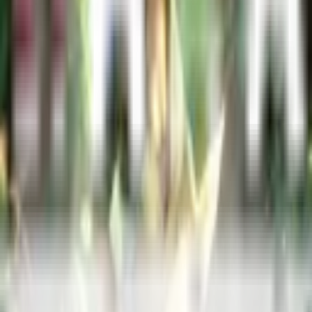
Link Alternatif ISITOTO: Akses Slot
Gacor Malam Ini Bebas Blokir
Sering mengalami kendala akses? Gunakan segera
link
alternatif ISITOTO
terbaru untuk menghindari
pemblokiran nawala. Kami menyediakan link slot gacor
malam ini yang selalu diperbarui secara berkala agar
Anda tetap bisa terhubung dengan permainan favorit di
Slot88 Resmi. Nikmati kemudahan akses 24 jam nonstop
hanya melalui link resmi yang kami sediakan di halaman
ini.
Daftar ISITOTO Sekarang: Slot88