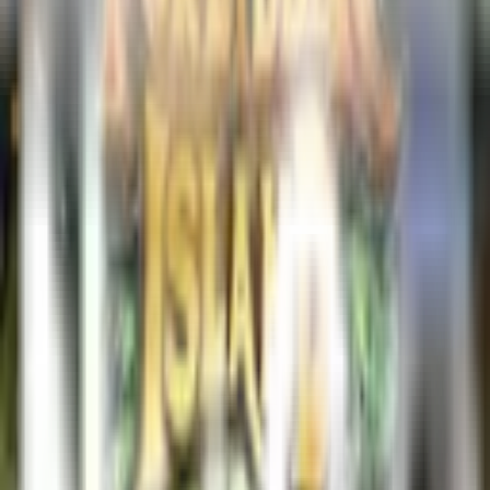
Aphrodite - Goddess of Love
Naga
Dragon Wonder
Naga
Gates Of Kunlun
Naga
Gladiators
Naga
Gold Seekers
Naga
Kawaii Neko
Naga
Las Vegas Party
Naga
Longevity Dragon
Naga
Mahjong Fortune
Naga
Mochi Mochi
Naga
Pawsome Xmas
Naga
Queen Of Aztec
Naga
Rave On
Naga
Run Pug Run
Naga
Sakura Neko
Naga
SanGuo - The Brotherhood
Naga
Sexy Christmas Sirens
Naga
Stallion Princess
Naga
Steampunk Reloaded
Naga
Mayan Gold Hunt
Naga
Surf Monkey
Naga
Pumpkin Night
Naga
Forbidden Island
Naga