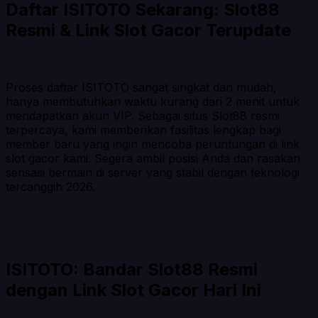
Daftar ISITOTO Sekarang: Slot88
Resmi & Link Slot Gacor Terupdate
Proses daftar ISITOTO sangat singkat dan mudah,
hanya membutuhkan waktu kurang dari 2 menit untuk
mendapatkan akun VIP. Sebagai situs Slot88 resmi
terpercaya, kami memberikan fasilitas lengkap bagi
member baru yang ingin mencoba peruntungan di link
slot gacor kami. Segera ambil posisi Anda dan rasakan
sensasi bermain di server yang stabil dengan teknologi
tercanggih 2026.
ISITOTO: Bandar Slot88 Resmi
dengan Link Slot Gacor Hari Ini