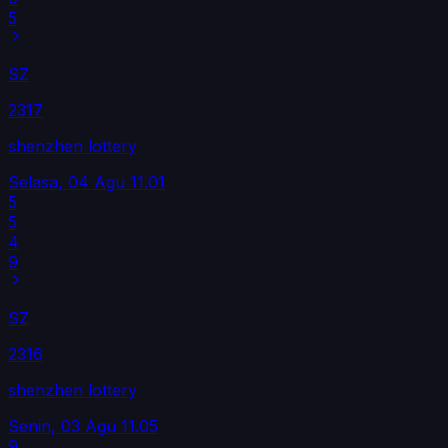
5
SZ
2317
shenzhen lottery
Selasa, 04 Agu
11.01
5
5
4
9
SZ
2316
shenzhen lottery
Senin, 03 Agu
11.05
9