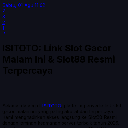
Sabtu, 01 Agu
11.02
7
3
2
1
ISITOTO: Link Slot Gacor
Malam Ini & Slot88 Resmi
Terpercaya
Selamat datang di
ISITOTO
, platform penyedia link slot
gacor malam ini yang paling akurat dan terpercaya.
Kami menghadirkan akses langsung ke Slot88 Resmi
dengan jaminan keamanan server terbaik tahun 2026.