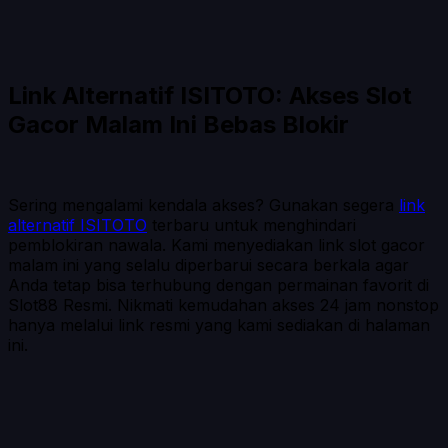
Link Alternatif ISITOTO: Akses Slot
Gacor Malam Ini Bebas Blokir
Sering mengalami kendala akses? Gunakan segera
link
alternatif ISITOTO
terbaru untuk menghindari
pemblokiran nawala. Kami menyediakan link slot gacor
malam ini yang selalu diperbarui secara berkala agar
Anda tetap bisa terhubung dengan permainan favorit di
Slot88 Resmi. Nikmati kemudahan akses 24 jam nonstop
hanya melalui link resmi yang kami sediakan di halaman
ini.