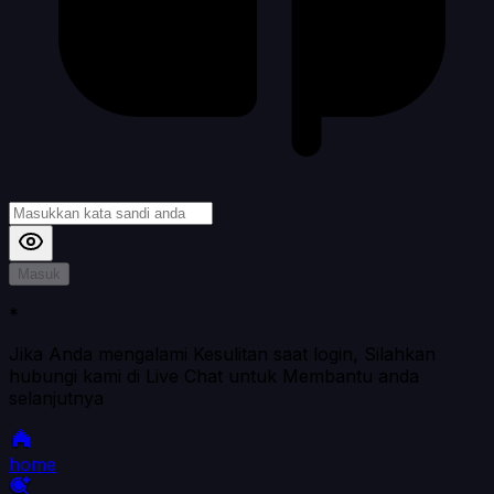
Masuk
*
Jika Anda mengalami Kesulitan saat login, Silahkan
hubungi kami di Live Chat untuk Membantu anda
selanjutnya
home