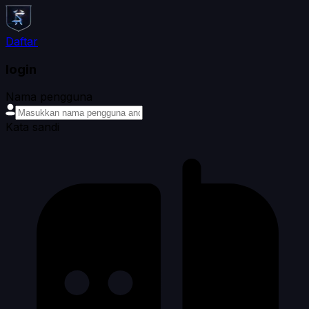
Daftar
login
Nama pengguna
Kata sandi