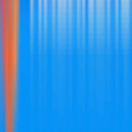
ISITOTO: Bandar Slot88 Resmi
dengan Link Slot Gacor Hari Ini
ISITOTO telah lama dikenal sebagai
bandar Slot88 resmi
yang konsisten memberikan layanan prima. Dengan fitur
link slot gacor malam ini, kami membantu para pemain
menemukan peluang terbaik di setiap putaran. Komitmen
kami adalah menjaga integritas sebagai situs terpercaya,
memastikan setiap kemenangan Anda diproses dengan
cepat dan transparan melalui sistem otomatis kami.
Lihat Semua
home