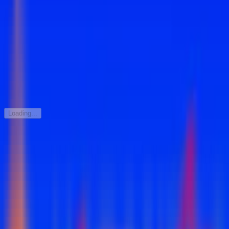
Double Double Bonus Poker 50 Hand
Habanero
Double Bonus Poker 100 Hand
Habanero
Double Double Bonus Poker 1 Hand
Habanero
Double Bonus Poker 10 Hand
Habanero
Double Bonus Poker 50 Hand
Habanero
Bonus Poker 50 Hand
Habanero
Bonus Poker 100 Hand
Habanero
Double Bonus Poker 1 Hand
Habanero
Double Bonus Poker 5 Hand
Habanero
Bonus Poker 5 Hand
Habanero
Bonus Poker 10 Hand
Habanero
Loading...
24
/
50
Game
Page
1
of
3
ISITOTO: Link Slot Gacor
Malam Ini & Slot88 Resmi
Terpercaya