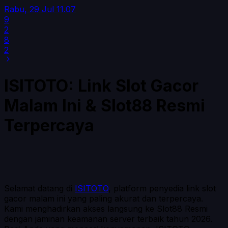
Rabu, 29 Jul
11.07
9
2
8
2
ISITOTO: Link Slot Gacor
Malam Ini & Slot88 Resmi
Terpercaya
Selamat datang di
ISITOTO
, platform penyedia link slot
gacor malam ini yang paling akurat dan terpercaya.
Kami menghadirkan akses langsung ke Slot88 Resmi
dengan jaminan keamanan server terbaik tahun 2026.