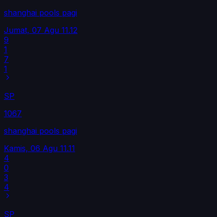
shanghai pools pagi
Jumat, 07 Agu
11.12
9
1
7
1
SP
1067
shanghai pools pagi
Kamis, 06 Agu
11.11
4
0
3
4
SP