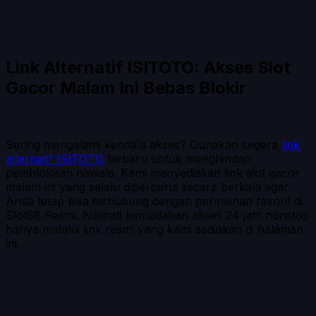
Link Alternatif ISITOTO: Akses Slot
Gacor Malam Ini Bebas Blokir
Sering mengalami kendala akses? Gunakan segera
link
alternatif ISITOTO
terbaru untuk menghindari
pemblokiran nawala. Kami menyediakan link slot gacor
malam ini yang selalu diperbarui secara berkala agar
Anda tetap bisa terhubung dengan permainan favorit di
Slot88 Resmi. Nikmati kemudahan akses 24 jam nonstop
hanya melalui link resmi yang kami sediakan di halaman
ini.