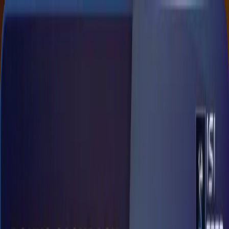
Daftar
Masuk
promotion
Promosi Semua
Category :
Semua
EVENT SPECIAL KEMERDEKAAN
🎉 EVENT SPECIAL KEMERDEKAAN 🎉 Rayakan Hari
Kemerdekaan Indonesia dengan EVENT CASHBACK
HARIAN – SE' ...'
Rincian
LOMBA HARIAN 3D-3LINE
LOMBA HARIAN 3D-3LINE 🎉 INFO TERBARU LOMBA
HARIAN LXGROUP 🎉 Mulai 01 Agustus 2026, lomba