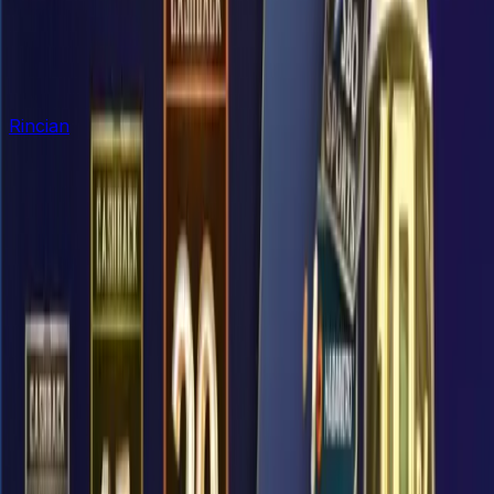
GAME TERBESAR
Info Cashback untuk MEMBER setia LXGROUP!
Cashback Pragmatic Play Kekalahan Rp200.000 –
Rp999.999 →' ...'
Rincian
ISITOTO: Link Slot Gacor
Malam Ini & Slot88 Resmi
Terpercaya
Selamat datang di
ISITOTO
, platform penyedia link slot
gacor malam ini yang paling akurat dan terpercaya.
Kami menghadirkan akses langsung ke Slot88 Resmi
dengan jaminan keamanan server terbaik tahun 2026.
Bagi Anda yang mencari kenyamanan, ISITOTO