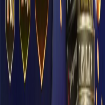
Link Alternatif ISITOTO: Akses Slot
Gacor Malam Ini Bebas Blokir
Sering mengalami kendala akses? Gunakan segera
link
alternatif ISITOTO
terbaru untuk menghindari
pemblokiran nawala. Kami menyediakan link slot gacor
malam ini yang selalu diperbarui secara berkala agar
Anda tetap bisa terhubung dengan permainan favorit di
Slot88 Resmi. Nikmati kemudahan akses 24 jam nonstop
hanya melalui link resmi yang kami sediakan di halaman
ini.