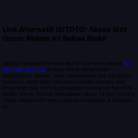
Link Alternatif ISITOTO: Akses Slot
Gacor Malam Ini Bebas Blokir
Sering mengalami kendala akses? Gunakan segera
link
alternatif ISITOTO
terbaru untuk menghindari
pemblokiran nawala. Kami menyediakan link slot gacor
malam ini yang selalu diperbarui secara berkala agar
Anda tetap bisa terhubung dengan permainan favorit di
Slot88 Resmi. Nikmati kemudahan akses 24 jam nonstop
hanya melalui link resmi yang kami sediakan di halaman
ini.