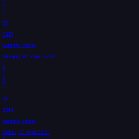
9
SF
2315
santafe lottery
Minggu, 02 Agu
06.00
0
6
1
8
SF
2314
santafe lottery
Sabtu, 01 Agu
06.01
4