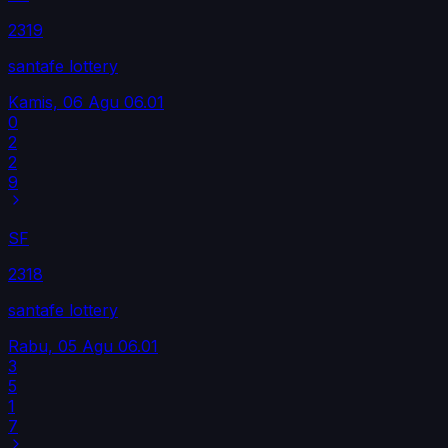
2319
santafe lottery
Kamis, 06 Agu
06.01
0
2
2
9
SF
2318
santafe lottery
Rabu, 05 Agu
06.01
3
5
1
7