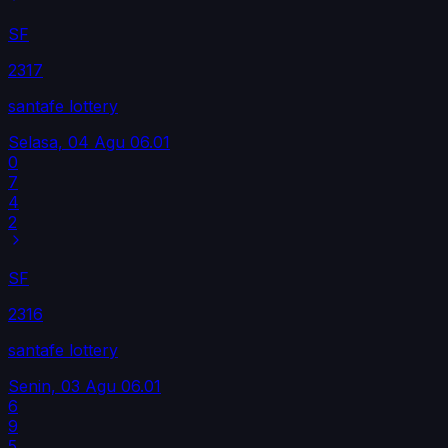
SF
2317
santafe lottery
Selasa, 04 Agu
06.01
0
7
4
2
SF
2316
santafe lottery
Senin, 03 Agu
06.01
6
9
5