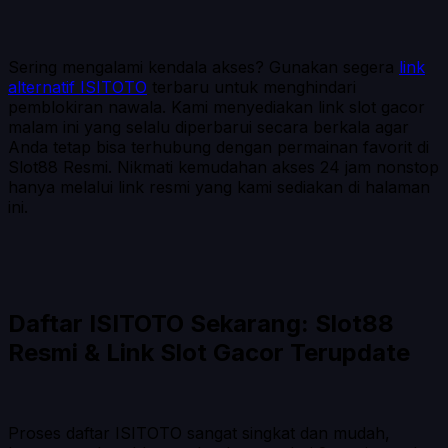
Sering mengalami kendala akses? Gunakan segera
link
alternatif ISITOTO
terbaru untuk menghindari
pemblokiran nawala. Kami menyediakan link slot gacor
malam ini yang selalu diperbarui secara berkala agar
Anda tetap bisa terhubung dengan permainan favorit di
Slot88 Resmi. Nikmati kemudahan akses 24 jam nonstop
hanya melalui link resmi yang kami sediakan di halaman
ini.
Daftar ISITOTO Sekarang: Slot88
Resmi & Link Slot Gacor Terupdate
Proses daftar ISITOTO sangat singkat dan mudah,