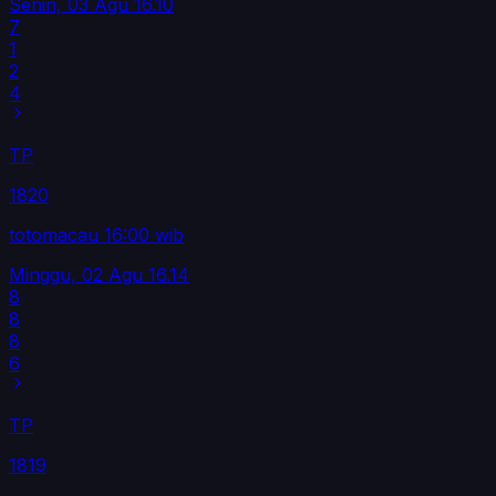
Senin, 03 Agu
16.10
7
1
2
4
TP
1820
totomacau 16:00 wib
Minggu, 02 Agu
16.14
8
8
8
6
TP
1819