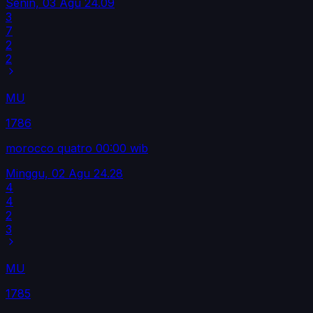
Senin, 03 Agu
24.09
3
7
2
2
MU
1786
morocco quatro 00:00 wib
Minggu, 02 Agu
24.28
4
4
2
3
MU
1785