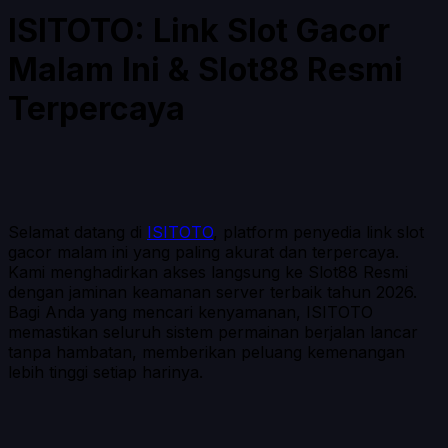
ISITOTO: Link Slot Gacor
Malam Ini & Slot88 Resmi
Terpercaya
Selamat datang di
ISITOTO
, platform penyedia link slot
gacor malam ini yang paling akurat dan terpercaya.
Kami menghadirkan akses langsung ke Slot88 Resmi
dengan jaminan keamanan server terbaik tahun 2026.
Bagi Anda yang mencari kenyamanan, ISITOTO
memastikan seluruh sistem permainan berjalan lancar
tanpa hambatan, memberikan peluang kemenangan
lebih tinggi setiap harinya.