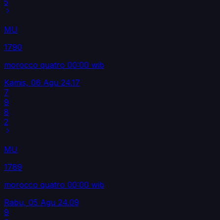
5
MU
1790
morocco quatro 00:00 wib
Kamis, 06 Agu
24.17
7
9
8
2
MU
1789
morocco quatro 00:00 wib
Rabu, 05 Agu
24.09
9