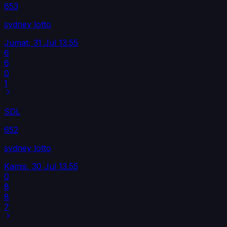
653
sydney lotto
Jumat, 31 Jul
13.55
6
6
0
1
SDL
652
sydney lotto
Kamis, 30 Jul
13.55
0
8
8
7