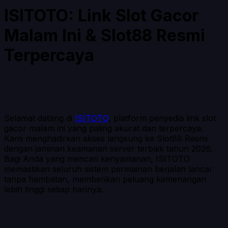
ISITOTO: Link Slot Gacor
Malam Ini & Slot88 Resmi
Terpercaya
Selamat datang di
ISITOTO
, platform penyedia link slot
gacor malam ini yang paling akurat dan terpercaya.
Kami menghadirkan akses langsung ke Slot88 Resmi
dengan jaminan keamanan server terbaik tahun 2026.
Bagi Anda yang mencari kenyamanan, ISITOTO
memastikan seluruh sistem permainan berjalan lancar
tanpa hambatan, memberikan peluang kemenangan
lebih tinggi setiap harinya.