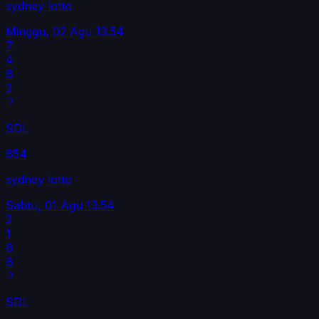
sydney lotto
Minggu, 02 Agu
13.54
7
4
6
2
SDL
654
sydney lotto
Sabtu, 01 Agu
13.54
2
1
6
6
SDL