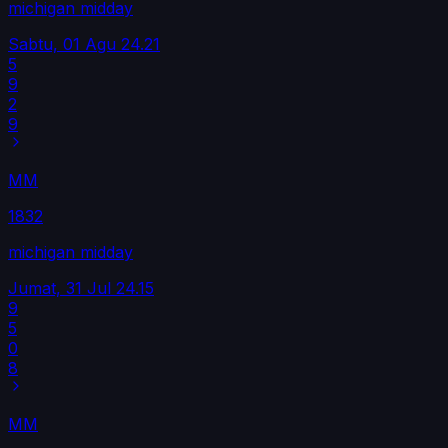
michigan midday
Sabtu, 01 Agu
24.21
5
9
2
9
MM
1832
michigan midday
Jumat, 31 Jul
24.15
9
5
0
8
MM