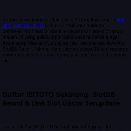
Sering mengalami kendala akses? Gunakan segera
link
alternatif ISITOTO
terbaru untuk menghindari
pemblokiran nawala. Kami menyediakan link slot gacor
malam ini yang selalu diperbarui secara berkala agar
Anda tetap bisa terhubung dengan permainan favorit di
Slot88 Resmi. Nikmati kemudahan akses 24 jam nonstop
hanya melalui link resmi yang kami sediakan di halaman
ini.
Daftar ISITOTO Sekarang: Slot88
Resmi & Link Slot Gacor Terupdate
Proses daftar ISITOTO sangat singkat dan mudah,