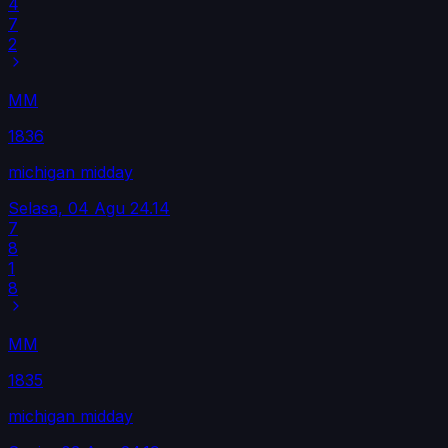
4
7
2
MM
1836
michigan midday
Selasa, 04 Agu
24.14
7
8
1
8
MM
1835
michigan midday