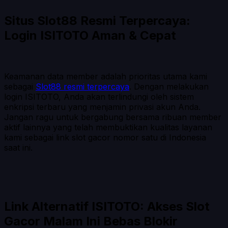
Situs Slot88 Resmi Terpercaya:
Login ISITOTO Aman & Cepat
Keamanan data member adalah prioritas utama kami
sebagai
Slot88 resmi terpercaya
. Dengan melakukan
login ISITOTO, Anda akan terlindungi oleh sistem
enkripsi terbaru yang menjamin privasi akun Anda.
Jangan ragu untuk bergabung bersama ribuan member
aktif lainnya yang telah membuktikan kualitas layanan
kami sebagai link slot gacor nomor satu di Indonesia
saat ini.
Link Alternatif ISITOTO: Akses Slot
Gacor Malam Ini Bebas Blokir