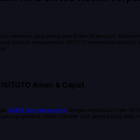
 gacor malam ini yang paling akurat dan terpercaya. Kami 
 yang mencari kenyamanan, ISITOTO memastikan seluruh s
ya.
n ISITOTO Aman & Cepat
agai
Slot88 resmi terpercaya
. Dengan melakukan login ISITO
abung bersama ribuan member aktif lainnya yang telah mem