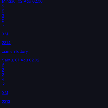
Minggu, 02 Agu
02.00
5
9
3
0
XM
2314
xiamen lottery
Sabtu, 01 Agu
02.02
6
2
2
4
XM
2313