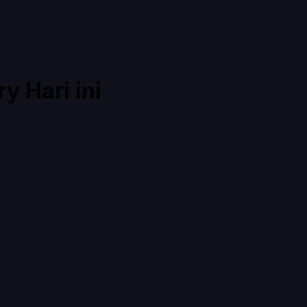
ry
Hari ini