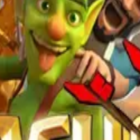
n ISITOTO Aman & Cepat
agai
Slot88 resmi terpercaya
. Dengan melakukan login ISITO
abung bersama ribuan member aktif lainnya yang telah mem
acor Malam Ini Bebas Blokir
lternatif ISITOTO
terbaru untuk menghindari pemblokiran na
erhubung dengan permainan favorit di Slot88 Resmi. Nikmat