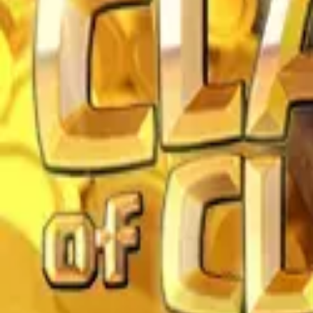
Daftar ISITOTO Sekarang: Slot88 Resm
Proses daftar ISITOTO sangat singkat dan mudah, hanya 
memberikan fasilitas lengkap bagi member baru yang ingi
yang stabil dengan teknologi tercanggih 2026.
ISITOTO: Bandar Slot88 Resmi dengan 
ISITOTO telah lama dikenal sebagai
bandar Slot88 resmi
y
menemukan peluang terbaik di setiap putaran. Komitmen 
cepat dan transparan melalui sistem otomatis kami.
Lihat Semua