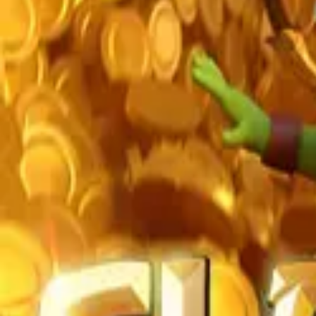
Situs Slot88 Resmi Terpercaya: Logi
Keamanan data member adalah prioritas utama kami seb
yang menjamin privasi akun Anda. Jangan ragu untuk berg
nomor satu di Indonesia saat ini.
Link Alternatif ISITOTO: Akses Slot G
Sering mengalami kendala akses? Gunakan segera
link a
selalu diperbarui secara berkala agar Anda tetap bisa t
resmi yang kami sediakan di halaman ini.