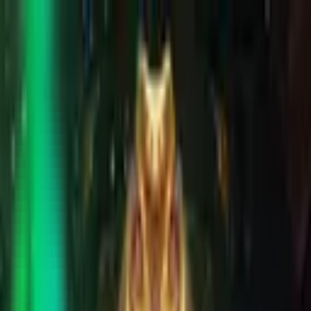
Daftar
Masuk
casino
Cari Permainan
plinko+
limbo+
mines+
clash of clans super scatter super rich
crazy time
crash game
for you
slot
live casino
4
arcade
fishing
2603
635
104
21
Provider :
Microgaming
Filter :
TERKENAL
Trojan Kingdom
Microgaming