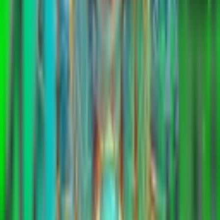
tanpa hambatan, memberikan peluang kemenangan
lebih tinggi setiap harinya.
Situs Slot88 Resmi Terpercaya:
Login ISITOTO Aman & Cepat
Keamanan data member adalah prioritas utama kami
sebagai
Slot88 resmi terpercaya
. Dengan melakukan
login ISITOTO, Anda akan terlindungi oleh sistem
enkripsi terbaru yang menjamin privasi akun Anda.
Jangan ragu untuk bergabung bersama ribuan member
aktif lainnya yang telah membuktikan kualitas layanan
kami sebagai link slot gacor nomor satu di Indonesia
saat ini.