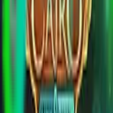
Resmi & Link Slot Gacor Terupdate
Proses daftar ISITOTO sangat singkat dan mudah,
hanya membutuhkan waktu kurang dari 2 menit untuk
mendapatkan akun VIP. Sebagai situs Slot88 resmi
terpercaya, kami memberikan fasilitas lengkap bagi
member baru yang ingin mencoba peruntungan di link
slot gacor kami. Segera ambil posisi Anda dan rasakan
sensasi bermain di server yang stabil dengan teknologi
tercanggih 2026.
ISITOTO: Bandar Slot88 Resmi
dengan Link Slot Gacor Hari Ini