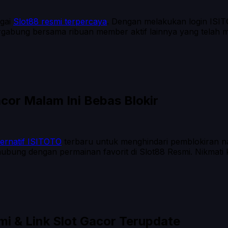
agai
Slot88 resmi terpercaya
. Dengan melakukan login ISITO
abung bersama ribuan member aktif lainnya yang telah mem
acor Malam Ini Bebas Blokir
lternatif ISITOTO
terbaru untuk menghindari pemblokiran na
erhubung dengan permainan favorit di Slot88 Resmi. Nikmat
i & Link Slot Gacor Terupdate