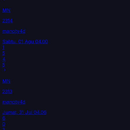
MN
2314
mancity4d
Sabtu, 01 Agu
04.00
1
5
4
5
MN
2313
mancity4d
Jumat, 31 Jul
04.06
6
0
3