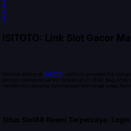
6
9
9
ISITOTO: Link Slot Gacor Ma
Selamat datang di
ISITOTO
, platform penyedia link slot
jaminan keamanan server terbaik tahun 2026. Bagi Anda
memberikan peluang kemenangan lebih tinggi setiap harin
Situs Slot88 Resmi Terpercaya: Logi