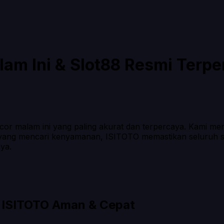
lam Ini & Slot88 Resmi Terp
 gacor malam ini yang paling akurat dan terpercaya. Kami 
 yang mencari kenyamanan, ISITOTO memastikan seluruh s
ya.
n ISITOTO Aman & Cepat