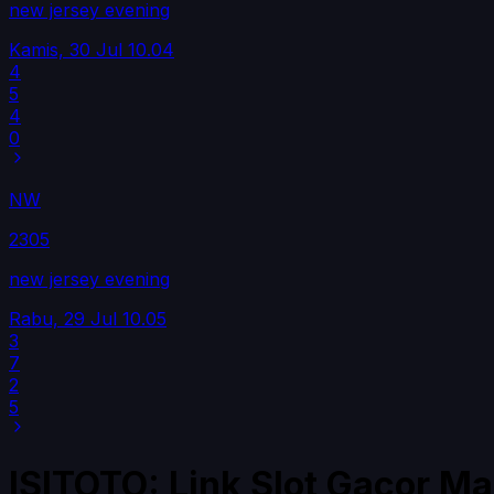
new jersey evening
Kamis, 30 Jul
10.04
4
5
4
0
NW
2305
new jersey evening
Rabu, 29 Jul
10.05
3
7
2
5
ISITOTO: Link Slot Gacor Ma