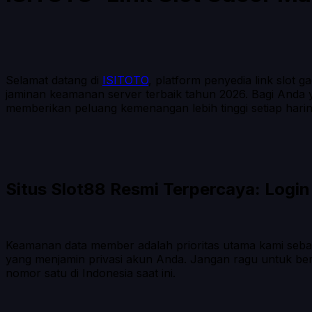
Selamat datang di
ISITOTO
, platform penyedia link slot
jaminan keamanan server terbaik tahun 2026. Bagi Anda
memberikan peluang kemenangan lebih tinggi setiap harin
Situs Slot88 Resmi Terpercaya: Logi
Keamanan data member adalah prioritas utama kami seb
yang menjamin privasi akun Anda. Jangan ragu untuk berg
nomor satu di Indonesia saat ini.