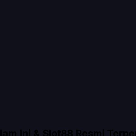
lam Ini & Slot88 Resmi Terp