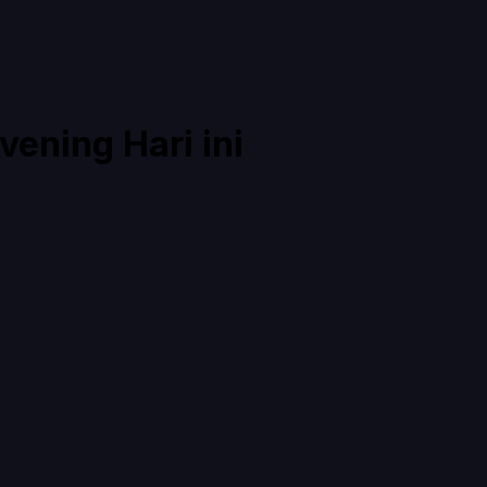
evening
Hari ini