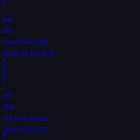
8
NW
2311
new jersey evening
Selasa, 04 Agu
10.09
6
6
5
6
NW
2310
new jersey evening
Senin, 03 Agu
10.11
6