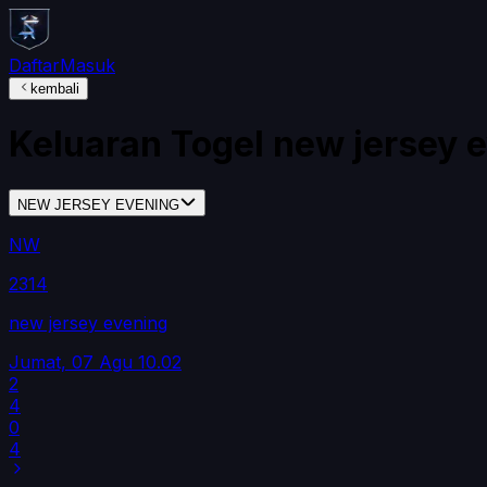
Daftar
Masuk
kembali
Keluaran Togel
new jersey 
NEW JERSEY EVENING
NW
2314
new jersey evening
Jumat, 07 Agu
10.02
2
4
0
4