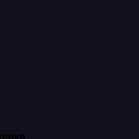
ercaya