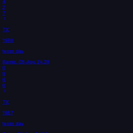
4
2
7
TX
1988
texas day
Kamis, 06 Agu
24.39
0
9
6
0
TX
1987
texas day