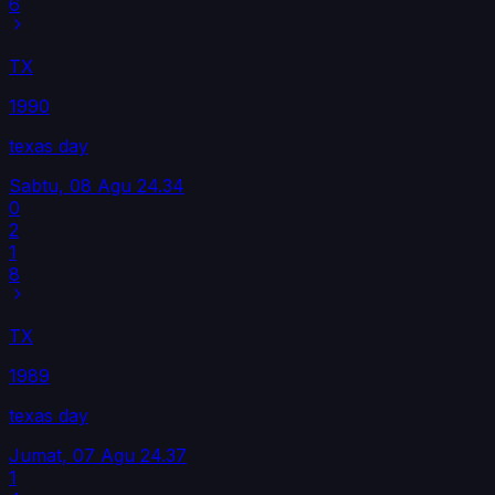
6
TX
1990
texas day
Sabtu, 08 Agu
24.34
0
2
1
8
TX
1989
texas day
Jumat, 07 Agu
24.37
1