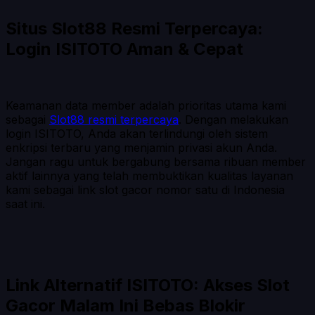
Situs Slot88 Resmi Terpercaya:
Login ISITOTO Aman & Cepat
Keamanan data member adalah prioritas utama kami
sebagai
Slot88 resmi terpercaya
. Dengan melakukan
login ISITOTO, Anda akan terlindungi oleh sistem
enkripsi terbaru yang menjamin privasi akun Anda.
Jangan ragu untuk bergabung bersama ribuan member
aktif lainnya yang telah membuktikan kualitas layanan
kami sebagai link slot gacor nomor satu di Indonesia
saat ini.
Link Alternatif ISITOTO: Akses Slot
Gacor Malam Ini Bebas Blokir