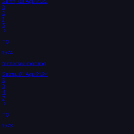
Senin, 03 Agu
21.23
8
0
1
5
TO
1574
tennessee morning
Sabtu, 01 Agu
21.24
9
3
4
7
TO
1573