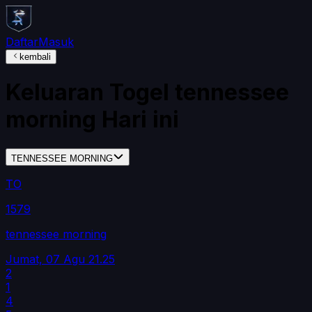
Daftar
Masuk
kembali
Keluaran Togel
tennessee
morning
Hari ini
TENNESSEE MORNING
TO
1579
tennessee morning
Jumat, 07 Agu
21.25
2
1
4