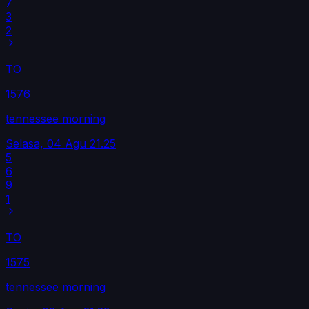
7
3
2
TO
1576
tennessee morning
Selasa, 04 Agu
21.25
5
6
9
1
TO
1575
tennessee morning