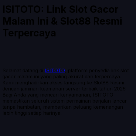
ISITOTO: Link Slot Gacor
Malam Ini & Slot88 Resmi
Terpercaya
Selamat datang di
ISITOTO
, platform penyedia link slot
gacor malam ini yang paling akurat dan terpercaya.
Kami menghadirkan akses langsung ke Slot88 Resmi
dengan jaminan keamanan server terbaik tahun 2026.
Bagi Anda yang mencari kenyamanan, ISITOTO
memastikan seluruh sistem permainan berjalan lancar
tanpa hambatan, memberikan peluang kemenangan
lebih tinggi setiap harinya.