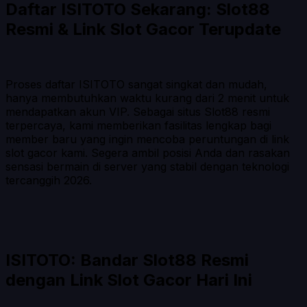
Daftar ISITOTO Sekarang: Slot88
Resmi & Link Slot Gacor Terupdate
Proses daftar ISITOTO sangat singkat dan mudah,
hanya membutuhkan waktu kurang dari 2 menit untuk
mendapatkan akun VIP. Sebagai situs Slot88 resmi
terpercaya, kami memberikan fasilitas lengkap bagi
member baru yang ingin mencoba peruntungan di link
slot gacor kami. Segera ambil posisi Anda dan rasakan
sensasi bermain di server yang stabil dengan teknologi
tercanggih 2026.
ISITOTO: Bandar Slot88 Resmi
dengan Link Slot Gacor Hari Ini