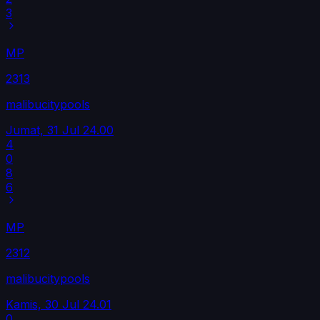
3
MP
2313
malibucitypools
Jumat, 31 Jul
24.00
4
0
8
6
MP
2312
malibucitypools
Kamis, 30 Jul
24.01
0