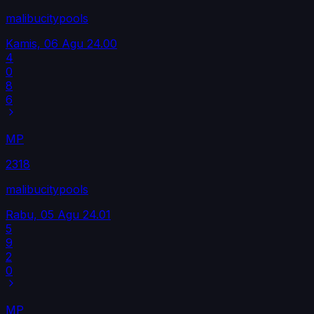
malibucitypools
Kamis, 06 Agu
24.00
4
0
8
6
MP
2318
malibucitypools
Rabu, 05 Agu
24.01
5
9
2
0
MP