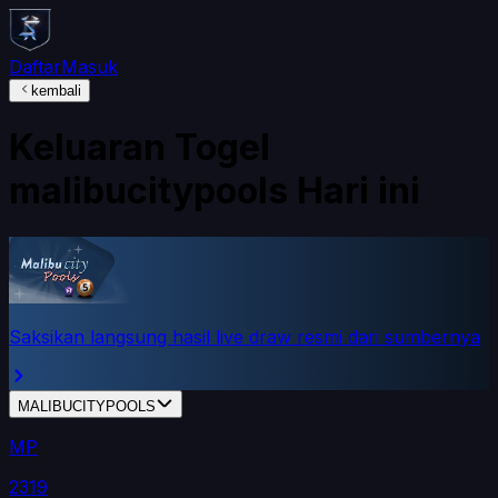
Daftar
Masuk
kembali
Keluaran Togel
malibucitypools
Hari ini
Saksikan langsung hasil live draw resmi dari sumbernya
MALIBUCITYPOOLS
MP
2319