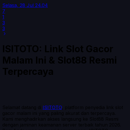
Selasa, 28 Jul
24.04
7
1
3
3
ISITOTO: Link Slot Gacor
Malam Ini & Slot88 Resmi
Terpercaya
Selamat datang di
ISITOTO
, platform penyedia link slot
gacor malam ini yang paling akurat dan terpercaya.
Kami menghadirkan akses langsung ke Slot88 Resmi
dengan jaminan keamanan server terbaik tahun 2026.