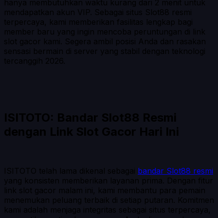
hanya membutuhkan waktu kurang dari 2 menit untuk
mendapatkan akun VIP. Sebagai situs Slot88 resmi
terpercaya, kami memberikan fasilitas lengkap bagi
member baru yang ingin mencoba peruntungan di link
slot gacor kami. Segera ambil posisi Anda dan rasakan
sensasi bermain di server yang stabil dengan teknologi
tercanggih 2026.
ISITOTO: Bandar Slot88 Resmi
dengan Link Slot Gacor Hari Ini
ISITOTO telah lama dikenal sebagai
bandar Slot88 resmi
yang konsisten memberikan layanan prima. Dengan fitur
link slot gacor malam ini, kami membantu para pemain
menemukan peluang terbaik di setiap putaran. Komitmen
kami adalah menjaga integritas sebagai situs terpercaya,