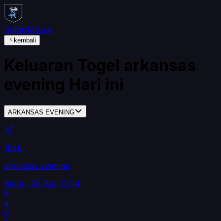
Daftar
Masuk
kembali
Keluaran Togel
arkansas
evening
Hari ini
ARKANSAS EVENING
AE
1840
arkansas evening
Sabtu, 08 Agu
07.14
9
4
0