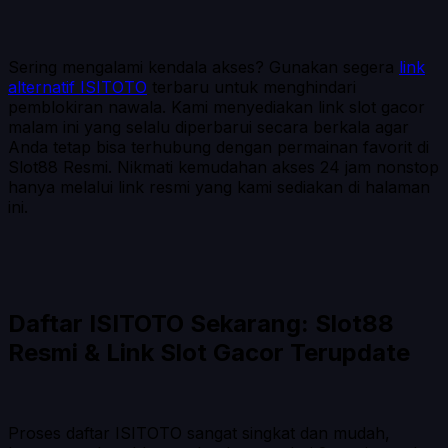
Sering mengalami kendala akses? Gunakan segera
link
alternatif ISITOTO
terbaru untuk menghindari
pemblokiran nawala. Kami menyediakan link slot gacor
malam ini yang selalu diperbarui secara berkala agar
Anda tetap bisa terhubung dengan permainan favorit di
Slot88 Resmi. Nikmati kemudahan akses 24 jam nonstop
hanya melalui link resmi yang kami sediakan di halaman
ini.
Daftar ISITOTO Sekarang: Slot88
Resmi & Link Slot Gacor Terupdate
Proses daftar ISITOTO sangat singkat dan mudah,