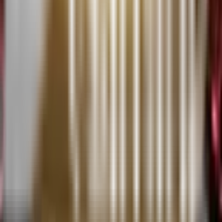
Resmi & Link Slot Gacor Terupdate
Proses daftar ISITOTO sangat singkat dan mudah,
hanya membutuhkan waktu kurang dari 2 menit untuk
mendapatkan akun VIP. Sebagai situs Slot88 resmi
terpercaya, kami memberikan fasilitas lengkap bagi
member baru yang ingin mencoba peruntungan di link
slot gacor kami. Segera ambil posisi Anda dan rasakan
sensasi bermain di server yang stabil dengan teknologi
tercanggih 2026.
ISITOTO: Bandar Slot88 Resmi
dengan Link Slot Gacor Hari Ini