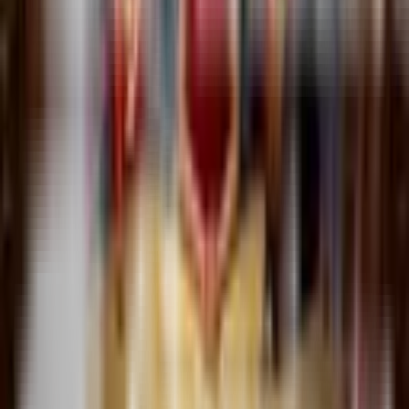
tanpa hambatan, memberikan peluang kemenangan
lebih tinggi setiap harinya.
Situs Slot88 Resmi Terpercaya:
Login ISITOTO Aman & Cepat
Keamanan data member adalah prioritas utama kami
sebagai
Slot88 resmi terpercaya
. Dengan melakukan
login ISITOTO, Anda akan terlindungi oleh sistem
enkripsi terbaru yang menjamin privasi akun Anda.
Jangan ragu untuk bergabung bersama ribuan member
aktif lainnya yang telah membuktikan kualitas layanan
kami sebagai link slot gacor nomor satu di Indonesia
saat ini.