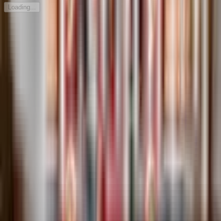
Loading...
24
/
295
Game
Page
1
of
13
ISITOTO: Link Slot Gacor
Malam Ini & Slot88 Resmi
Terpercaya
Selamat datang di
ISITOTO
, platform penyedia link slot
gacor malam ini yang paling akurat dan terpercaya.
Kami menghadirkan akses langsung ke Slot88 Resmi
dengan jaminan keamanan server terbaik tahun 2026.
Bagi Anda yang mencari kenyamanan, ISITOTO
memastikan seluruh sistem permainan berjalan lancar