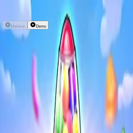
Daftar
Masuk
Mainkan
Demo
Sugar Rush
pragmatic
kembali
ISITOTO: Link Slot Gacor
Malam Ini & Slot88 Resmi
Terpercaya
Selamat datang di
ISITOTO
, platform penyedia link slot
gacor malam ini yang paling akurat dan terpercaya.
Kami menghadirkan akses langsung ke Slot88 Resmi
dengan jaminan keamanan server terbaik tahun 2026.