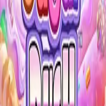
Daftar ISITOTO Sekarang: Slot88
Resmi & Link Slot Gacor Terupdate
Proses daftar ISITOTO sangat singkat dan mudah,
hanya membutuhkan waktu kurang dari 2 menit untuk
mendapatkan akun VIP. Sebagai situs Slot88 resmi
terpercaya, kami memberikan fasilitas lengkap bagi
member baru yang ingin mencoba peruntungan di link
slot gacor kami. Segera ambil posisi Anda dan rasakan
sensasi bermain di server yang stabil dengan teknologi
tercanggih 2026.
ISITOTO: Bandar Slot88 Resmi
dengan Link Slot Gacor Hari Ini