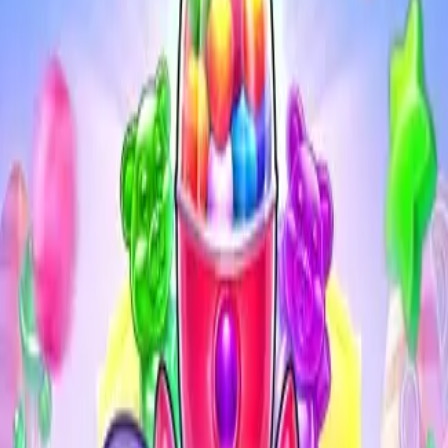
Bagi Anda yang mencari kenyamanan, ISITOTO
memastikan seluruh sistem permainan berjalan lancar
tanpa hambatan, memberikan peluang kemenangan
lebih tinggi setiap harinya.
Situs Slot88 Resmi Terpercaya:
Login ISITOTO Aman & Cepat
Keamanan data member adalah prioritas utama kami
sebagai
Slot88 resmi terpercaya
. Dengan melakukan
login ISITOTO, Anda akan terlindungi oleh sistem
enkripsi terbaru yang menjamin privasi akun Anda.
Jangan ragu untuk bergabung bersama ribuan member
aktif lainnya yang telah membuktikan kualitas layanan
kami sebagai link slot gacor nomor satu di Indonesia
saat ini.