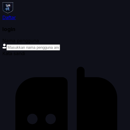
Daftar
login
Nama pengguna
Kata sandi