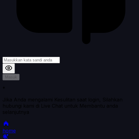
Masuk
*
Jika Anda mengalami Kesulitan saat login, Silahkan
hubungi kami di Live Chat untuk Membantu anda
selanjutnya
home