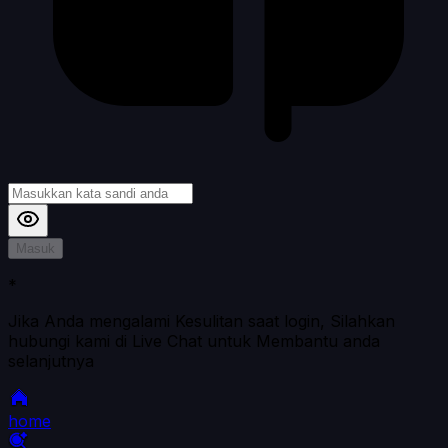
Masuk
*
Jika Anda mengalami Kesulitan saat login, Silahkan
hubungi kami di Live Chat untuk Membantu anda
selanjutnya
home