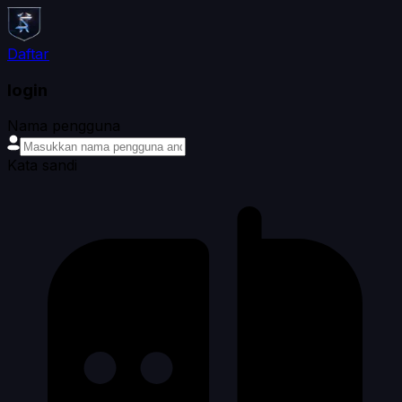
Daftar
login
Nama pengguna
Kata sandi