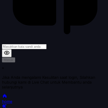
Masuk
*
Jika Anda mengalami Kesulitan saat login, Silahkan
hubungi kami di Live Chat untuk Membantu anda
selanjutnya
home