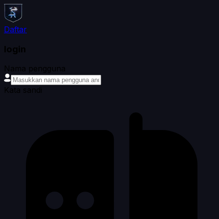
Daftar
login
Nama pengguna
Kata sandi