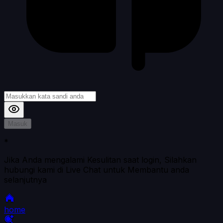
Masuk
*
Jika Anda mengalami Kesulitan saat login, Silahkan
hubungi kami di Live Chat untuk Membantu anda
selanjutnya
home