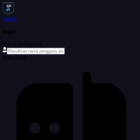
Daftar
login
Nama pengguna
Kata sandi