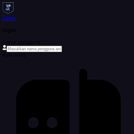
Daftar
login
Nama pengguna
Kata sandi