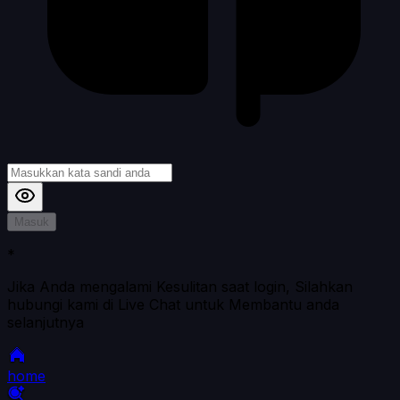
Masuk
*
Jika Anda mengalami Kesulitan saat login, Silahkan
hubungi kami di Live Chat untuk Membantu anda
selanjutnya
home