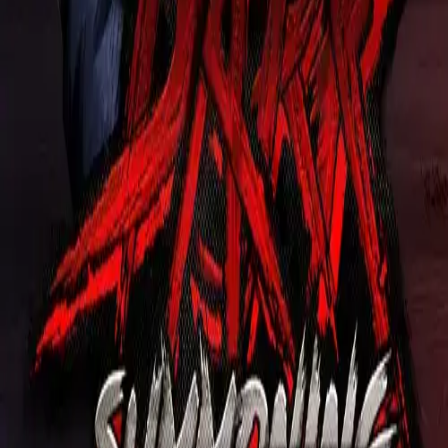
Daftar ISITOTO Sekarang: Slot88
Resmi & Link Slot Gacor Terupdate
Proses daftar ISITOTO sangat singkat dan mudah,
hanya membutuhkan waktu kurang dari 2 menit untuk
mendapatkan akun VIP. Sebagai situs Slot88 resmi
terpercaya, kami memberikan fasilitas lengkap bagi
member baru yang ingin mencoba peruntungan di link
slot gacor kami. Segera ambil posisi Anda dan rasakan
sensasi bermain di server yang stabil dengan teknologi
tercanggih 2026.
ISITOTO: Bandar Slot88 Resmi
dengan Link Slot Gacor Hari Ini