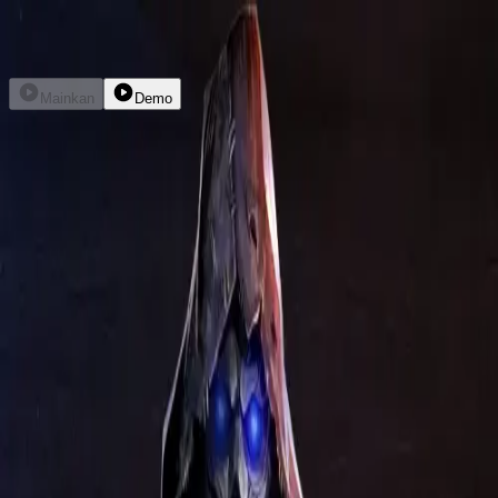
Daftar
Masuk
Mainkan
Demo
Dark Summoning
hacksaw
kembali
ISITOTO: Link Slot Gacor
Malam Ini & Slot88 Resmi
Terpercaya
Selamat datang di
ISITOTO
, platform penyedia link slot
gacor malam ini yang paling akurat dan terpercaya.
Kami menghadirkan akses langsung ke Slot88 Resmi
dengan jaminan keamanan server terbaik tahun 2026.