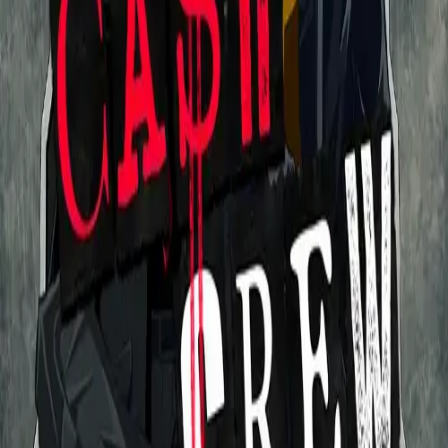
Link Alternatif ISITOTO: Akses Slot
Gacor Malam Ini Bebas Blokir
Sering mengalami kendala akses? Gunakan segera
link
alternatif ISITOTO
terbaru untuk menghindari
pemblokiran nawala. Kami menyediakan link slot gacor
malam ini yang selalu diperbarui secara berkala agar
Anda tetap bisa terhubung dengan permainan favorit di
Slot88 Resmi. Nikmati kemudahan akses 24 jam nonstop
hanya melalui link resmi yang kami sediakan di halaman
ini.