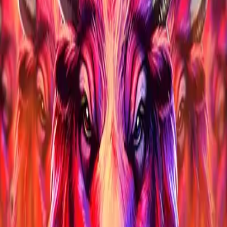
Daftar ISITOTO Sekarang: Slot88
Resmi & Link Slot Gacor Terupdate
Proses daftar ISITOTO sangat singkat dan mudah,
hanya membutuhkan waktu kurang dari 2 menit untuk
mendapatkan akun VIP. Sebagai situs Slot88 resmi
terpercaya, kami memberikan fasilitas lengkap bagi
member baru yang ingin mencoba peruntungan di link
slot gacor kami. Segera ambil posisi Anda dan rasakan
sensasi bermain di server yang stabil dengan teknologi
tercanggih 2026.
ISITOTO: Bandar Slot88 Resmi
dengan Link Slot Gacor Hari Ini