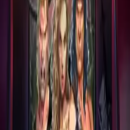
Bagi Anda yang mencari kenyamanan, ISITOTO
memastikan seluruh sistem permainan berjalan lancar
tanpa hambatan, memberikan peluang kemenangan
lebih tinggi setiap harinya.
Situs Slot88 Resmi Terpercaya:
Login ISITOTO Aman & Cepat
Keamanan data member adalah prioritas utama kami
sebagai
Slot88 resmi terpercaya
. Dengan melakukan
login ISITOTO, Anda akan terlindungi oleh sistem
enkripsi terbaru yang menjamin privasi akun Anda.
Jangan ragu untuk bergabung bersama ribuan member
aktif lainnya yang telah membuktikan kualitas layanan
kami sebagai link slot gacor nomor satu di Indonesia
saat ini.