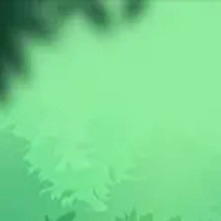
lam Ini & Slot88 Resmi Terp
 gacor malam ini yang paling akurat dan terpercaya. Kami 
 yang mencari kenyamanan, ISITOTO memastikan seluruh s
ya.