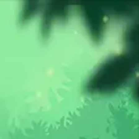
ercaya
menghadirkan akses langsung ke Slot88 Resmi dengan
istem permainan berjalan lancar tanpa hambatan,