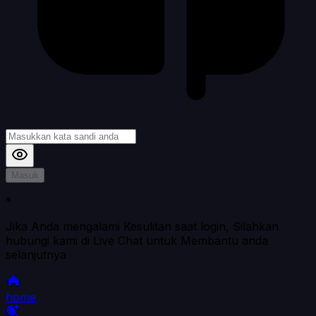
Masuk
*
Jika Anda mengalami Kesulitan saat login, Silahkan
hubungi kami di Live Chat untuk Membantu anda
selanjutnya
home