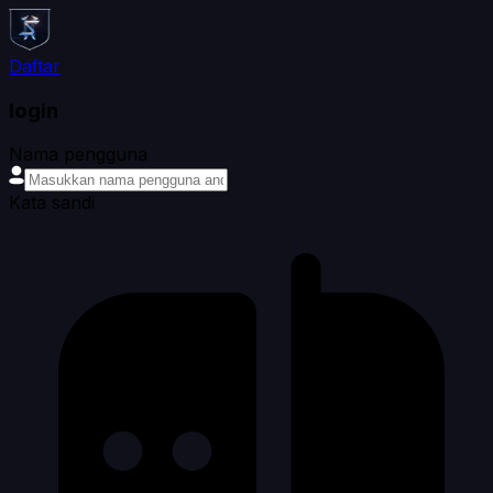
Daftar
login
Nama pengguna
Kata sandi