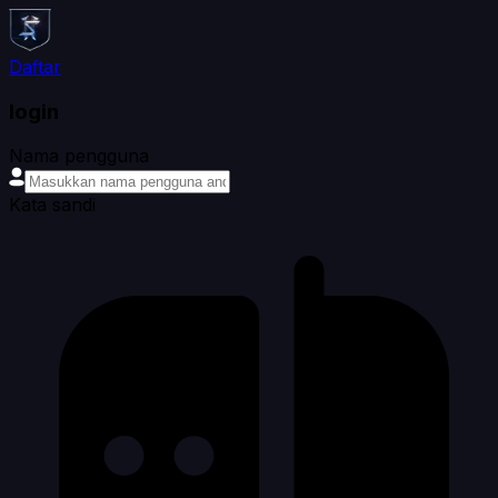
Daftar
login
Nama pengguna
Kata sandi