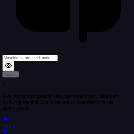
Masuk
*
Jika Anda mengalami Kesulitan saat login, Silahkan
hubungi kami di Live Chat untuk Membantu anda
selanjutnya
home