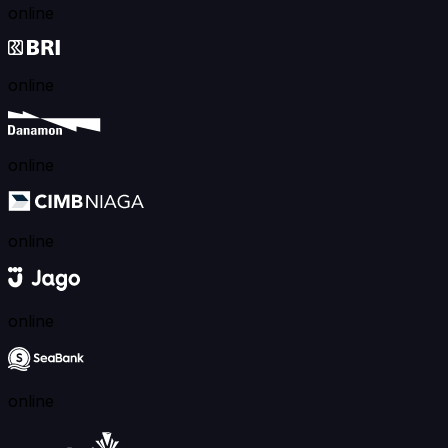
online
online
online
online
online
online