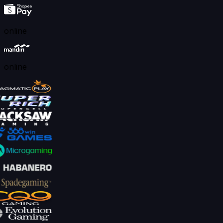
online
online