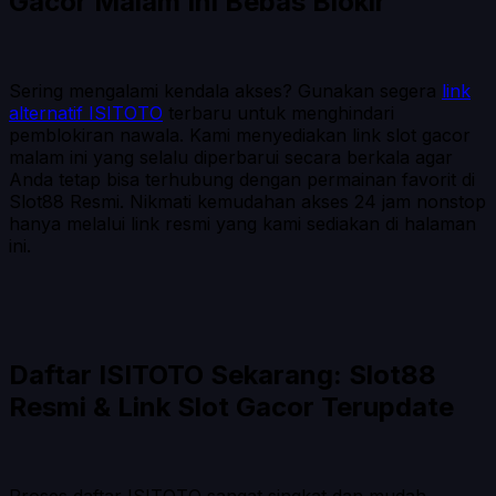
Gacor Malam Ini Bebas Blokir
Sering mengalami kendala akses? Gunakan segera
link
alternatif ISITOTO
terbaru untuk menghindari
pemblokiran nawala. Kami menyediakan link slot gacor
malam ini yang selalu diperbarui secara berkala agar
Anda tetap bisa terhubung dengan permainan favorit di
Slot88 Resmi. Nikmati kemudahan akses 24 jam nonstop
hanya melalui link resmi yang kami sediakan di halaman
ini.
Daftar ISITOTO Sekarang: Slot88
Resmi & Link Slot Gacor Terupdate
Proses daftar ISITOTO sangat singkat dan mudah,