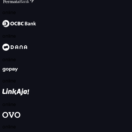
online
online
online
online
online
online