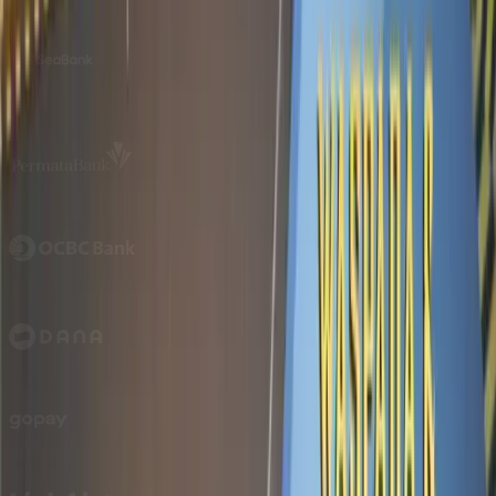
online
online
online
online
online
online