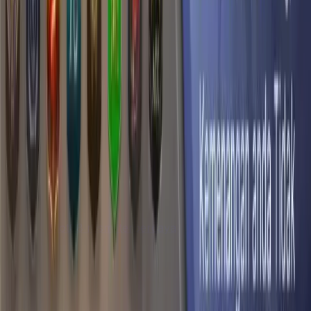
dengan jaminan keamanan server terbaik tahun 2026.
Bagi Anda yang mencari kenyamanan, ISITOTO
memastikan seluruh sistem permainan berjalan lancar
tanpa hambatan, memberikan peluang kemenangan
lebih tinggi setiap harinya.
Situs Slot88 Resmi Terpercaya:
Login ISITOTO Aman & Cepat
Keamanan data member adalah prioritas utama kami
sebagai
Slot88 resmi terpercaya
. Dengan melakukan
login ISITOTO, Anda akan terlindungi oleh sistem
enkripsi terbaru yang menjamin privasi akun Anda.
Jangan ragu untuk bergabung bersama ribuan member
aktif lainnya yang telah membuktikan kualitas layanan
kami sebagai link slot gacor nomor satu di Indonesia
saat ini.