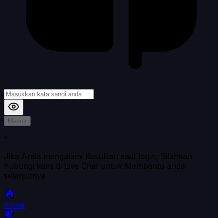
Masuk
*
Jika Anda mengalami Kesulitan saat login, Silahkan
hubungi kami di Live Chat untuk Membantu anda
selanjutnya
home