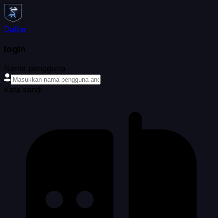
Daftar
login
Nama pengguna
Kata sandi