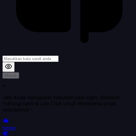
Masuk
*
Jika Anda mengalami Kesulitan saat login, Silahkan
hubungi kami di Live Chat untuk Membantu anda
selanjutnya
home