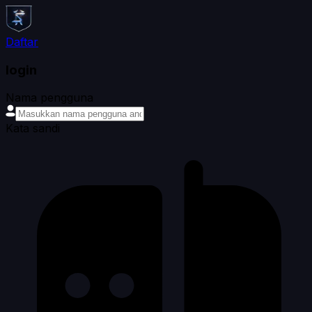
Daftar
login
Nama pengguna
Kata sandi