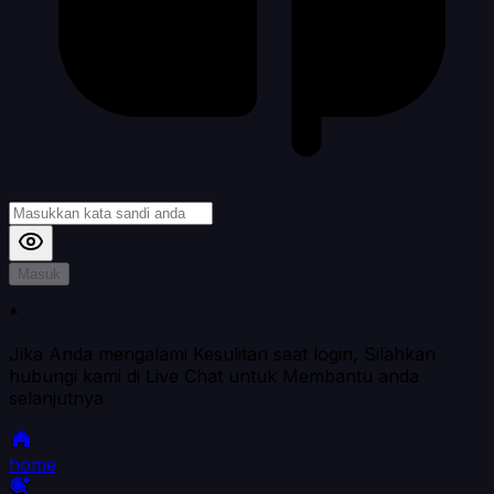
Masuk
*
Jika Anda mengalami Kesulitan saat login, Silahkan
hubungi kami di Live Chat untuk Membantu anda
selanjutnya
home