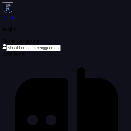
Daftar
login
Nama pengguna
Kata sandi