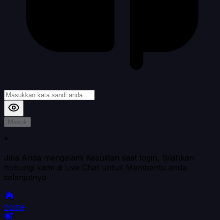
Masuk
*
Jika Anda mengalami Kesulitan saat login, Silahkan
hubungi kami di Live Chat untuk Membantu anda
selanjutnya
home