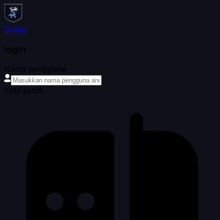
Daftar
login
Nama pengguna
Kata sandi